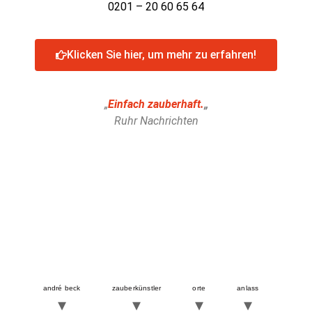
0201 – 20 60 65 64
Klicken Sie hier, um mehr zu erfahren!
„
Einfach zauberhaft.
„
Ruhr Nachrichten
andré beck
zauberkünstler
orte
anlass