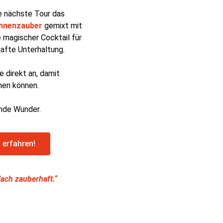
e nächste Tour das
hnenzauber
gemixt mit
 magischer Cocktail für
afte Unterhaltung.
e direkt an, damit
nen können.
nde Wunder.
 erfahren!
fach zauberhaft.“