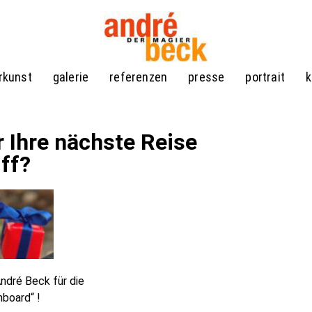
rkunst
galerie
referenzen
presse
portrait
k
r Ihre nächste Reise
ff?
ndré Beck für die
board“ !