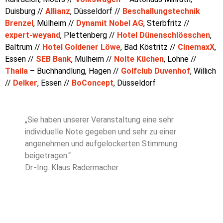
Duisburg //
Allianz
, Düsseldorf //
Beschallungstechnik
Brenzel
, Mülheim //
Dynamit Nobel AG
, Sterbfritz //
expert-weyand
, Plettenberg //
Hotel Dünenschlösschen
,
Baltrum //
Hotel Goldener Löwe
, Bad Köstritz //
CinemaxX
,
Essen //
SEB Bank
, Mülheim //
Nolte Küchen
, Löhne //
Thaila
– Buchhandlung, Hagen //
Golfclub Duvenhof
, Willich
//
Delker
, Essen //
BoConcept
, Düsseldorf
„Sie haben unserer Veranstaltung eine sehr
individuelle Note gegeben und sehr zu einer
angenehmen und aufgelockerten Stimmung
beigetragen.“
Dr.-Ing. Klaus Radermacher